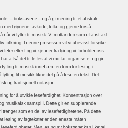
er – bokstavene – og å gi mening til et abstrakt
en med øynene, avkode, tolke og gjerne forstå
år vi lytter til musikk. Vi mottar den som et abstrakt
tiv tolkning. I denne prosessen vil vi ubevisst forsøke
 leter etter ting vi kjenner fra før og vi forholder oss
 har altså det til felles at vi mottar, organiserer og gir
lytting til musikk innebære en form for lesing i
ytting til musikk likne det på å lese en tekst. Det
isk og tradisjonell notasjon.
tning for å utvikle leseferdighet. Konsentrasjon over
 og musikalsk samspill. Dette gir en supplerende
i trenger som en del av leseferdighetene. På dette
 at lesing av fagtekster er den eneste måten
 leseferdigheter. Men lesing av bokstaver kan likevel