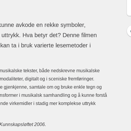
 kunne avkode en rekke symboler,
t uttrykk. Hva betyr det? Denne filmen
an ta i bruk varierte lesemetoder i
e musikalske tekster, både nedskrevne musikalske
daliteter, digitalt og i sceniske fremføringer.
nne gjenkjenne, samtale om og bruke enkle tegn og
jonsformer i musikalsk samhandling og å kunne forstå
ende virkemidler i stadig mer komplekse uttrykk
r Kunnskapsløftet 2006.