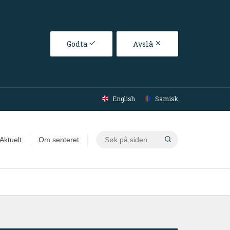
Godta
Avslå
English
Samisk
Søk
Aktuelt
Om senteret
på
siden