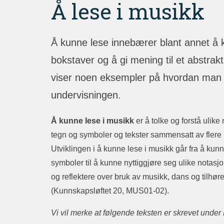
Å lese i musikk
Å kunne lese innebærer blant annet å
bokstaver og å gi mening til et abstrak
viser noen eksempler på hvordan man k
undervisningen.
Å kunne lese i musikk
er å tolke og forstå ulik
tegn og symboler og tekster sammensatt av flere mo
Utviklingen i å kunne lese i musikk går fra å ku
symboler til å kunne nyttiggjøre seg ulike notas
og reflektere over bruk av musikk, dans og tilhør
(Kunnskapsløftet 20, MUS01‑02).
Vi vil merke at følgende teksten er skrevet unde