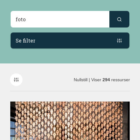
Søkeresultater
Se filter
Nullstill
| Viser
294
ressurser