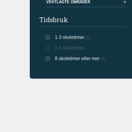
VEKTLAGTE OMRÅDER
Tidsbruk
1-3 skoletimer
(1)
4-8 skoletimer
(0)
8 skoletimer eller mer
(5)