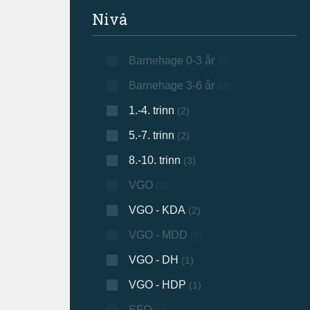
Filtrer søkeresultat
Nivå
Barnehage 0-3 år
(0)
Barnehage 3-6 år
(0)
1.-4. trinn
(2)
5.-7. trinn
(2)
8.-10. trinn
(3)
VGO
(0)
VGO - KDA
(2)
VGO - MDD
(0)
VGO - DH
(1)
VGO - HDP
(1)
SFO