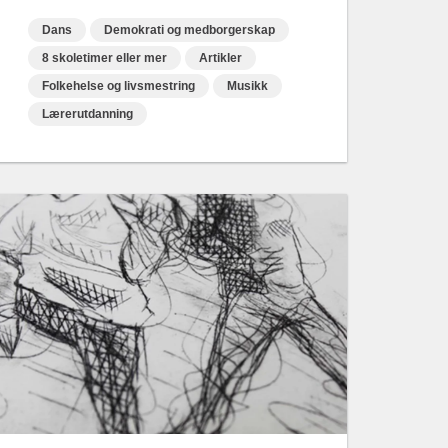
Dans
Demokrati og medborgerskap
8 skoletimer eller mer
Artikler
Folkehelse og livsmestring
Musikk
Lærerutdanning