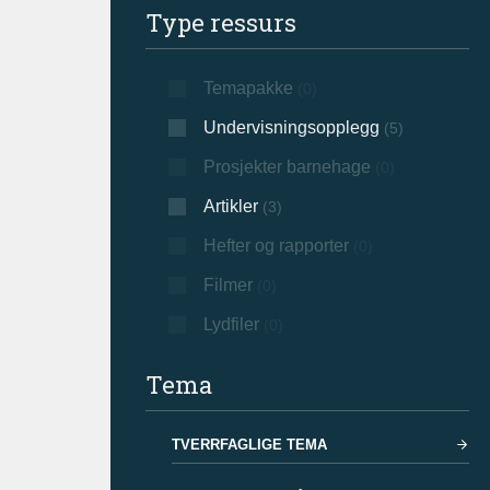
Type ressurs
Temapakke
(0)
Undervisningsopplegg
(5)
Prosjekter barnehage
(0)
Artikler
(3)
Hefter og rapporter
(0)
Filmer
(0)
Lydfiler
(0)
Tema
TVERRFAGLIGE TEMA