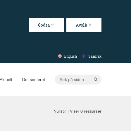
Godta
Avslå
English
Samisk
Søk
Aktuelt
Om senteret
på
siden
Nullstill
| Viser
8
ressurser