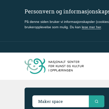
Personvern og informasjonskap
På denne siden bruker vi informasjonskapsler (cookies)
brukeropplevelse som mulig. Du kan
lese mer her
.
Gå til hovedinnhold
Søkeresultater
Søk i ressursbasen