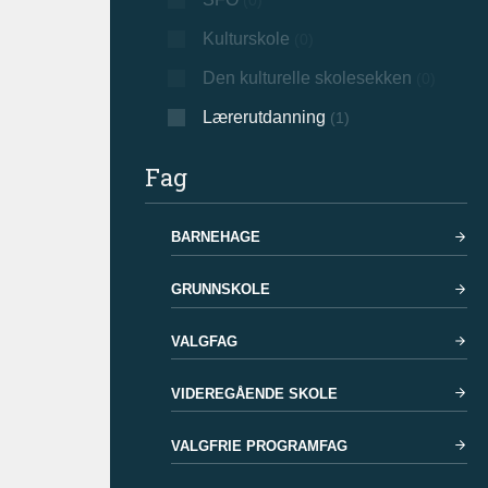
(0)
Kulturskole
(0)
Den kulturelle skolesekken
(0)
Lærerutdanning
(1)
Fag
BARNEHAGE
GRUNNSKOLE
VALGFAG
VIDEREGÅENDE SKOLE
VALGFRIE PROGRAMFAG