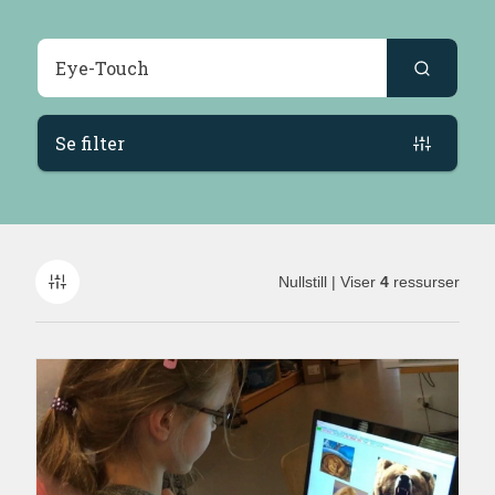
Søkeresultater
Se filter
Nullstill
| Viser
4
ressurser