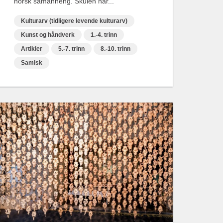
norsk samanheng. Skulen har...
Kulturarv (tidligere levende kulturarv)
Kunst og håndverk
1.-4. trinn
Artikler
5.-7. trinn
8.-10. trinn
Samisk