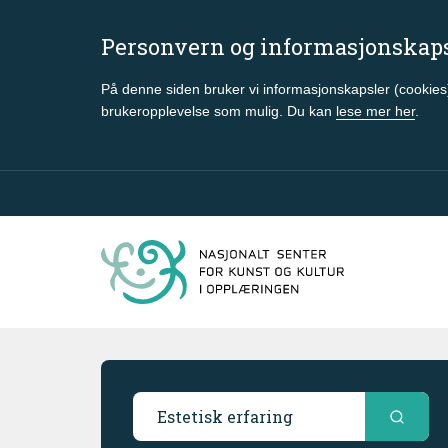
Personvern og informasjonskap
På denne siden bruker vi informasjonskapsler (cookies)
brukeropplevelse som mulig. Du kan
lese mer her
.
Gå til hovedinnhold
Søkeresultater
Søk i ressursbasen