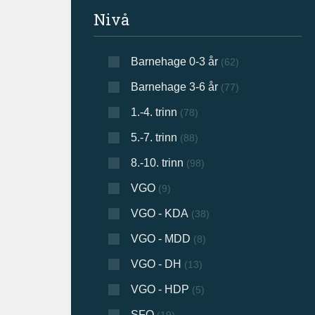
Filtrer søkeresultat
Nivå
Barnehage 0-3 år
(62)
Barnehage 3-6 år
(77)
1.-4. trinn
(78)
5.-7. trinn
(88)
8.-10. trinn
(98)
VGO
(9)
VGO - KDA
(38)
VGO - MDD
(8)
VGO - DH
(13)
VGO - HDP
(5)
SFO