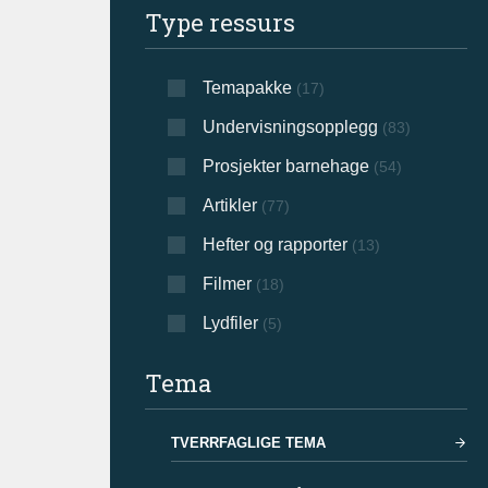
Type ressurs
Temapakke
(17)
Undervisningsopplegg
(83)
Prosjekter barnehage
(54)
Artikler
(77)
Hefter og rapporter
(13)
Filmer
(18)
Lydfiler
(5)
Tema
TVERRFAGLIGE TEMA