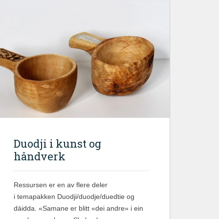
Duodji i kunst og
håndverk
Ressursen er en av flere deler
i temapakken Duodji/duodje/duedtie og
dáidda. «Samane er blitt «dei andre» i ein