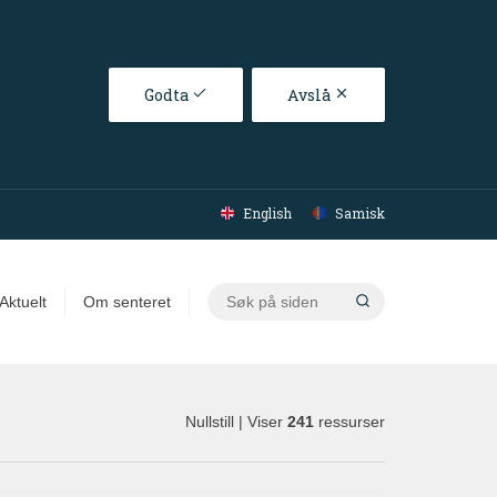
Godta
Avslå
English
Samisk
Søk
Aktuelt
Om senteret
på
siden
Nullstill
| Viser
241
ressurser