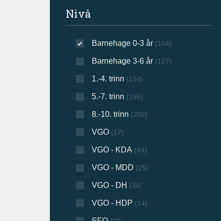
Filtrer søkeresultat
Nivå
Barnehage 0-3 år
(104)
Barnehage 3-6 år
(127)
1.-4. trinn
(154)
5.-7. trinn
(165)
8.-10. trinn
(202)
VGO
(17)
VGO - KDA
(84)
VGO - MDD
(25)
VGO - DH
(34)
VGO - HDP
(14)
SFO