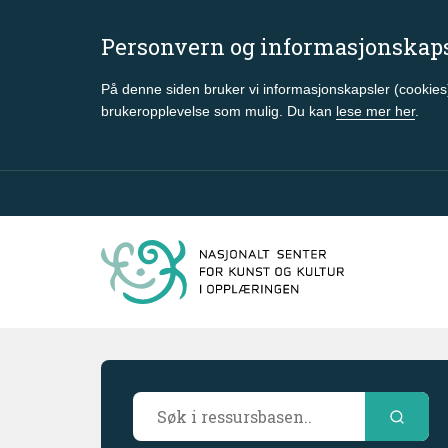
Personvern og informasjonskap
På denne siden bruker vi informasjonskapsler (cookies)
brukeropplevelse som mulig. Du kan
lese mer her
.
Gå til hovedinnhold
Søkeresultater
Søk i ressursbasen