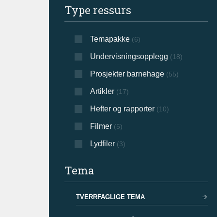
Type ressurs
Temapakke
(6)
Undervisningsopplegg
(18)
Prosjekter barnehage
(55)
Artikler
(17)
Hefter og rapporter
(10)
Filmer
(5)
Lydfiler
(3)
Tema
TVERRFAGLIGE TEMA