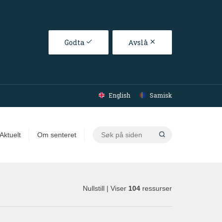
Godta
Avslå
English
Samisk
Søk
Aktuelt
Om senteret
på
siden
Nullstill
| Viser
104
ressurser