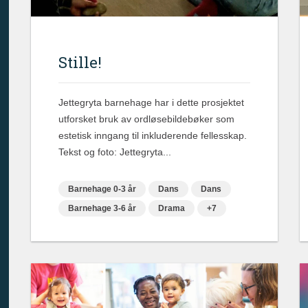
Stille!
Jettegryta barnehage har i dette prosjektet
utforsket bruk av ordløsebildebøker som
estetisk inngang til inkluderende fellesskap.
Tekst og foto: Jettegryta...
Barnehage 0-3 år
Dans
Dans
Barnehage 3-6 år
Drama
+7