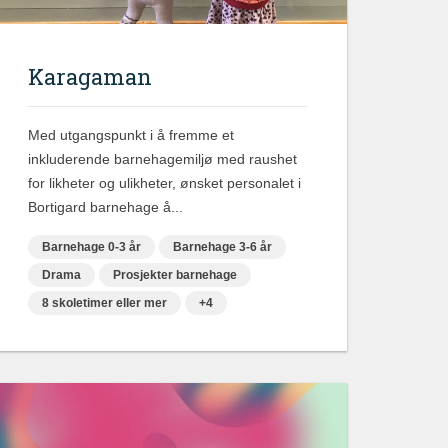
Karagaman
Med utgangspunkt i å fremme et
inkluderende barnehagemiljø med raushet
for likheter og ulikheter, ønsket personalet i
Bortigard barnehage å...
Barnehage 0-3 år
Barnehage 3-6 år
Drama
Prosjekter barnehage
8 skoletimer eller mer
+4