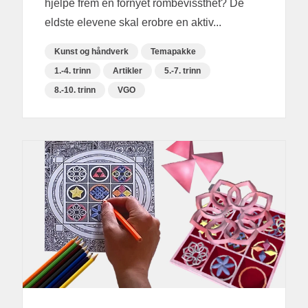
hjelpe frem en fornyet rombevissthet? De
eldste elevene skal erobre en aktiv...
Kunst og håndverk
Temapakke
1.-4. trinn
Artikler
5.-7. trinn
8.-10. trinn
VGO