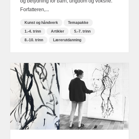
og betydning for barn, ungdom og voksne.
Forfatteren,...
Kunst og håndverk
Temapakke
1.-4. trinn
Artikler
5.-7. trinn
8.-10. trinn
Lærerutdanning