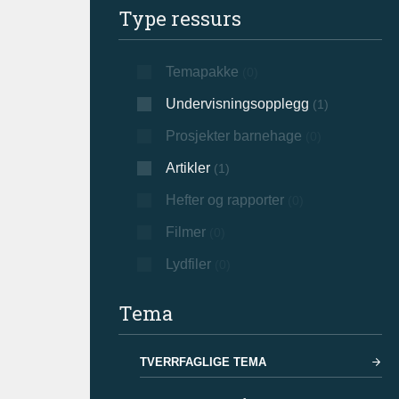
Type ressurs
Temapakke
(0)
Undervisningsopplegg
(1)
Prosjekter barnehage
(0)
Artikler
(1)
Hefter og rapporter
(0)
Filmer
(0)
Lydfiler
(0)
Tema
TVERRFAGLIGE TEMA