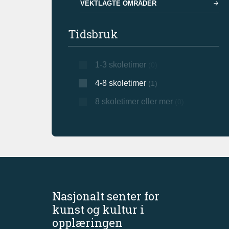
VEKTLAGTE OMRÅDER
Tidsbruk
1-3 skoletimer
(0)
4-8 skoletimer
(1)
8 skoletimer eller mer
(0)
Nasjonalt senter for
kunst og kultur i
opplæringen