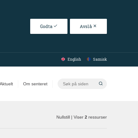
Godta
Avslå
English
Samisk
Søk
Aktuelt
Om senteret
på
siden
Nullstill
| Viser
2
ressurser