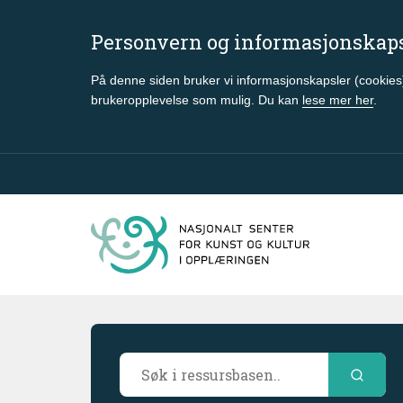
Personvern og informasjonskap
På denne siden bruker vi informasjonskapsler (cookies)
brukeropplevelse som mulig. Du kan
lese mer her
.
Gå til hovedinnhold
Søkeresultater
Søk i ressursbasen