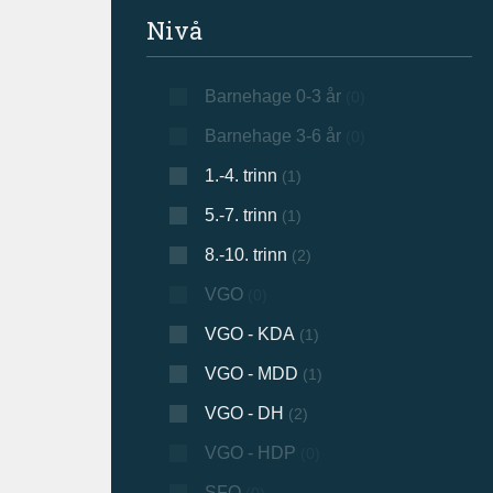
Filtrer søkeresultat
Nivå
Barnehage 0-3 år
(0)
Barnehage 3-6 år
(0)
1.-4. trinn
(1)
5.-7. trinn
(1)
8.-10. trinn
(2)
VGO
(0)
VGO - KDA
(1)
VGO - MDD
(1)
VGO - DH
(2)
VGO - HDP
(0)
SFO