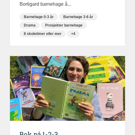
Bortigard barnehage å...
Barnehage 0-3 år
Barnehage 3-6 år
Drama
Prosjekter barnehage
8 skoletimer eller mer
+4
Bok på 1-2-3