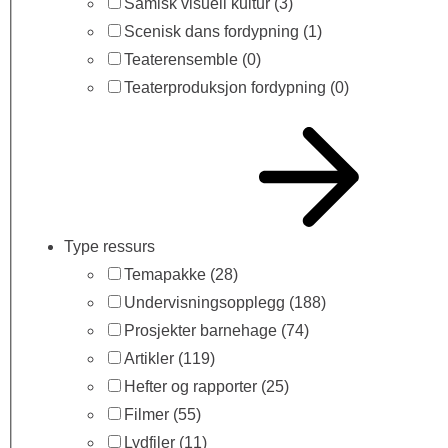
Samisk visuell kultur
(3)
Scenisk dans fordypning
(1)
Teaterensemble
(0)
Teaterproduksjon fordypning
(0)
Type ressurs
Temapakke
(28)
Undervisningsopplegg
(188)
Prosjekter barnehage
(74)
Artikler
(119)
Hefter og rapporter
(25)
Filmer
(55)
Lydfiler
(11)