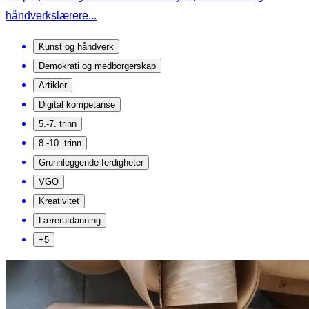
håndverkslærere...
Kunst og håndverk
Demokrati og medborgerskap
Artikler
Digital kompetanse
5.-7. trinn
8.-10. trinn
Grunnleggende ferdigheter
VGO
Kreativitet
Lærerutdanning
+5