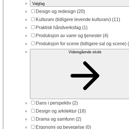
Valgfag
Design og redesign
(20)
Kulturarv (tidligere levende kulturarv)
(11)
Praktisk håndverksfag
(1)
Produksjon av varer og tjenester
(4)
Produksjon for scene (tidligere sal og scene)
(
Videregående skole
Dans i perspektiv
(2)
Design og arkitektur
(18)
Drama og samfunn
(2)
Ergonomi og bevegelse
(0)