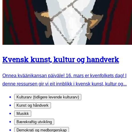
Kvensk kunst, kultur og handverk
Onnea kväänikansan päiväle! 16. mars er kvenfolkets dag! I
denne ressursen gir vi eit innblikk i kvensk kunst, kultur og...
Kulturarv (tidligere levende kulturarv)
Kunst og håndverk
Musikk
Bærekraftig utvikling
Demokrati og medborgerskap