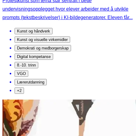
Protestkunst som tema står sentralt i dette
undervisningsopplegget hvor elever arbeider med å utvikle
prompts (tekstbeskrivelser) i KI-bildegeneratorer. Eleven får...
Kunst og håndverk
Kunst og visuelle virkemidler
Demokrati og medborgerskap
Digital kompetanse
8.-10. trinn
VGO
Lærerutdanning
+2