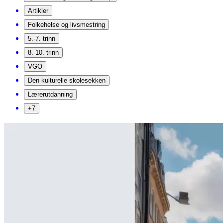
Artikler
Folkehelse og livsmestring
5.-7. trinn
8.-10. trinn
VGO
Den kulturelle skolesekken
Lærerutdanning
+7