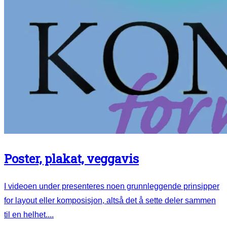
Poster, plakat, veggavis
I videoen under presenteres noen grunnleggende prinsipper
for layout eller komposisjon, altså det å sette deler sammen
til en helhet....