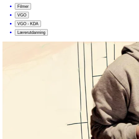
Filmer
VGO
VGO - KDA
Lærerutdanning