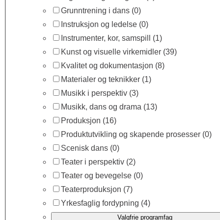
Grunntrening i dans
(0)
Instruksjon og ledelse
(0)
Instrumenter, kor, samspill
(1)
Kunst og visuelle virkemidler
(39)
Kvalitet og dokumentasjon
(8)
Materialer og teknikker
(1)
Musikk i perspektiv
(3)
Musikk, dans og drama
(13)
Produksjon
(16)
Produktutvikling og skapende prosesser
(0)
Scenisk dans
(0)
Teater i perspektiv
(2)
Teater og bevegelse
(0)
Teaterproduksjon
(7)
Yrkesfaglig fordypning
(4)
Valgfrie programfag