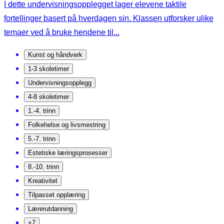
I dette undervisningsopplegget lager elevene taktile
fortellinger basert på hverdagen sin. Klassen utforsker ulike
temaer ved å bruke hendene til...
Kunst og håndverk
1-3 skoletimer
Undervisningsopplegg
4-8 skoletimer
1.-4. trinn
Folkehelse og livsmestring
5.-7. trinn
Estetiske læringsprosesser
8.-10. trinn
Kreativitet
Tilpasset opplæring
Lærerutdanning
+7